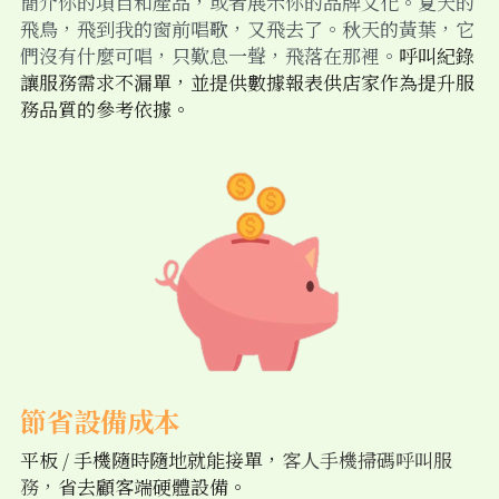
簡介你的項目和產品，或者展示你的品牌文化。夏天的
飛鳥，飛到我的窗前唱歌，又飛去了。秋天的黃葉，它
們沒有什麼可唱，只歎息一聲，飛落在那裡。
呼叫紀錄
讓服務需求不漏單，並提供數據報表供店家作為提升服
務品質的參考依據。
節省設備成本
平板 / 手機隨時隨地就能接單，
客人手機掃碼呼叫服
務，
省去顧客端硬體設備。