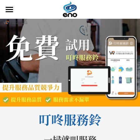
首頁
NEW！叮咚服務鈴免費試用
產品介紹
合作案例
內用手機掃碼點餐
POS系統
知識分享
智慧點餐機
關於我們
送餐機器人
聯絡我們
叮咚服務鈴
自動化餐飲
隱私政策
多元支付
一掃就叫服務