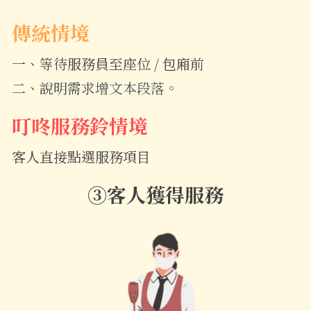
傳統情境
一、等待服務員至座位 / 包廂前
二、說明需求
增文本段落。
叮咚服務鈴情境
客人直接點選服務項目
③客人獲得服務