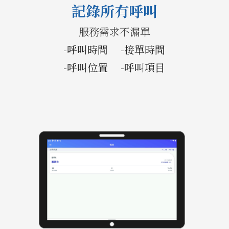
記錄所有呼叫
服務需求不漏單
-呼叫時間     -接單時間
-呼叫位置     -呼叫項目