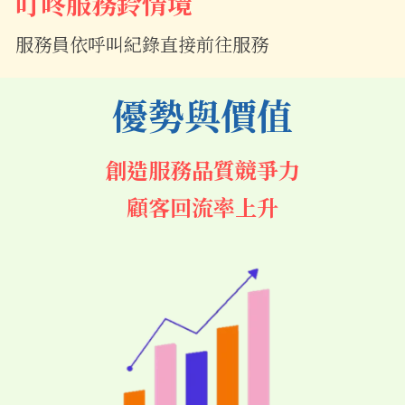
叮咚服務鈴情境
服務員依呼叫紀錄直接前往服務
優勢與價值
創造服務品質競爭力
顧客回流率上升