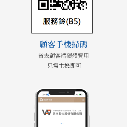
顧客手機掃碼
省去顧客端硬體費用
-只需主機即可