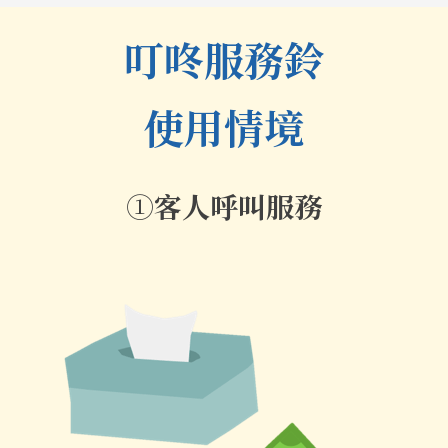
叮咚服務鈴
使用情境
①
客人呼叫服務