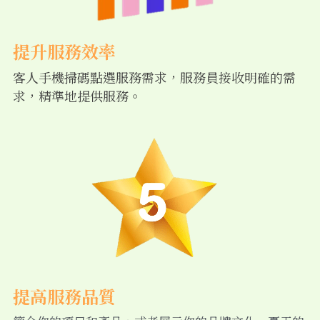
提升服務效率
客人手機掃碼點選服務需求，服務員接收明確的需
求，精準地提供服務。
提高服務品質