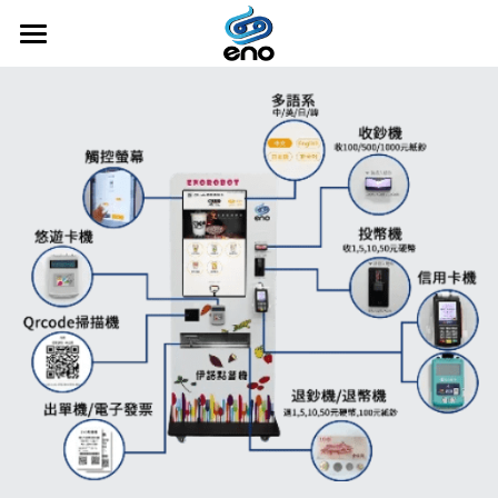
首頁
NEW！叮咚服務鈴免費試用
產品介紹
合作案例
內用手機掃碼點餐
POS系統
知識分享
智慧點餐機
關於我們
送餐機器人
聯絡我們
自動化餐飲
隱私政策
多元支付